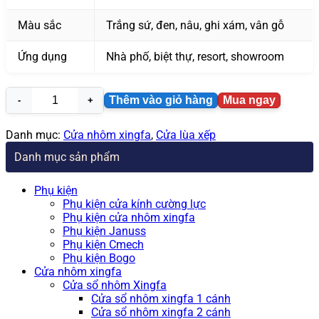
Màu sắc
Trắng sứ, đen, nâu, ghi xám, vân gỗ
Ứng dụng
Nhà phố, biệt thự, resort, showroom
Thêm vào giỏ hàng
Mua ngay
Cửa
nhôm
xingfa
Danh mục:
Cửa nhôm xingfa
,
Cửa lùa xếp
xếp
Danh mục sản phẩm
trượt
6
cánh
Phụ kiện
số
Phụ kiện cửa kính cường lực
lượng
Phụ kiện cửa nhôm xingfa
Phụ kiện Januss
Phụ kiện Cmech
Phụ kiện Bogo
Cửa nhôm xingfa
Cửa sổ nhôm Xingfa
Cửa sổ nhôm xingfa 1 cánh
Cửa sổ nhôm xingfa 2 cánh