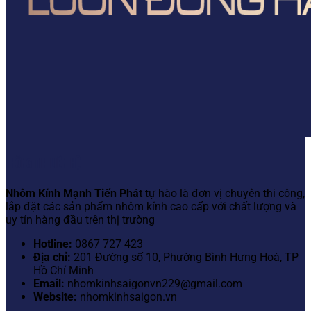
THÔNG TIN LIÊN HỆ
Nhôm Kính Mạnh Tiến Phát
tự hào là đơn vị chuyên thi công,
lắp đặt các sản phẩm nhôm kính cao cấp với chất lượng và
uy tín hàng đầu trên thị trường
Hotline:
0867 727 423
Địa chỉ:
201 Đường số 10, Phường Bình Hưng Hoà, TP
Hồ Chí Minh
Email:
nhomkinhsaigonvn229@gmail.com
Website:
nhomkinhsaigon.vn