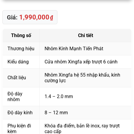
1,990,000
Giá:
₫
Thông số
Chi tiết
Thương hiệu
Nhôm Kính Mạnh Tiến Phát
Kiểu dáng
Cửa nhôm Xingfa xếp trượt 6 cánh
Nhôm Xingfa hệ 55 nhập khẩu, kính
Chất liệu
cường lực
Độ dày
1.4 – 2.0 mm
nhôm
Độ dày kính
8 – 12 mm
Phụ kiện đi
Khóa đa điểm, bản lề inox, ray trượt
kèm
cao cấp