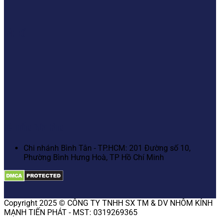
BẢN ĐỒ
Hệ Thống Cửa Hàng
Chi nhánh Bình Tân - TP.HCM: 201 Đường số 10,
Phường Bình Hưng Hoà, TP Hồ Chí Minh
Copyright 2025 © CÔNG TY TNHH SX TM & DV NHÔM KÍNH
MẠNH TIẾN PHÁT - MST: 0319269365