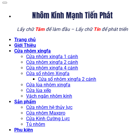
Nhôm Kính Mạnh Tiến Phát
Lấy chữ
Tâm
để làm đầu – Lấy chữ
Tín
để phát triển
Trang chủ
Giới Thiệu
Cửa nhôm xingfa
Cửa nhôm xingfa 1 cánh
Cửa nhôm xingfa 2 cánh
Cửa nhôm xingfa 4 cánh
Cửa sổ nhôm Xingfa
Cửa sổ nhôm xingfa 2 cánh
Cửa lùa nhôm xingfa
Cửa lùa xếp
Vách ngăn nhôm kính
Sản phẩm
Cửa nhôm hệ thủy lực
Cửa nhôm Maxpro
Cửa Kính Cường Lực
Tủ nhôm
Phụ kiện