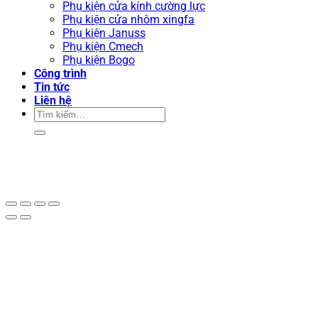
Phụ kiện cửa kính cường lực
Phụ kiện cửa nhôm xingfa
Phụ kiện Januss
Phụ kiện Cmech
Phụ kiện Bogo
Công trình
Tin tức
Liên hệ
Tìm
kiếm: