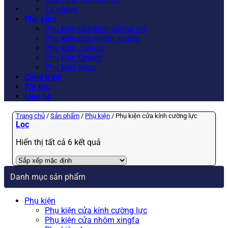
Tủ nhôm
Phụ kiện
Phụ kiện cửa kính cường lực
Phụ kiện cửa nhôm xingfa
Phụ kiện Januss
Phụ kiện Cmech
Phụ kiện Bogo
Công trình
Tin tức
Liên hệ
Trang chủ
/
Sản phẩm
/
Phụ kiện
/
Phụ kiện cửa kính cường lực
Lọc
Hiển thị tất cả 6 kết quả
Danh mục sản phẩm
Phụ kiện
Phụ kiện cửa kính cường lực
Phụ kiện cửa nhôm xingfa