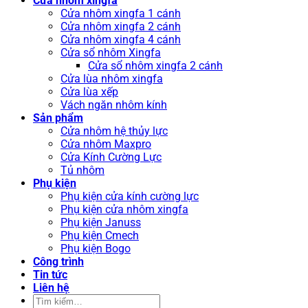
Cửa nhôm xingfa
Cửa nhôm xingfa 1 cánh
Cửa nhôm xingfa 2 cánh
Cửa nhôm xingfa 4 cánh
Cửa sổ nhôm Xingfa
Cửa sổ nhôm xingfa 2 cánh
Cửa lùa nhôm xingfa
Cửa lùa xếp
Vách ngăn nhôm kính
Sản phẩm
Cửa nhôm hệ thủy lực
Cửa nhôm Maxpro
Cửa Kính Cường Lực
Tủ nhôm
Phụ kiện
Phụ kiện cửa kính cường lực
Phụ kiện cửa nhôm xingfa
Phụ kiện Januss
Phụ kiện Cmech
Phụ kiện Bogo
Công trình
Tin tức
Liên hệ
Tìm