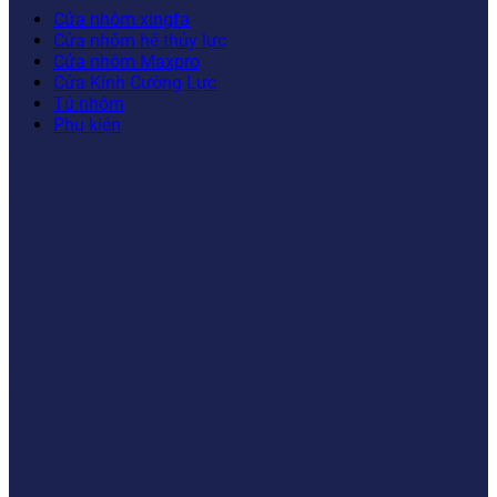
Cửa nhôm xingfa
Cửa nhôm hệ thủy lực
Cửa nhôm Maxpro
Cửa Kính Cường Lực
Tủ nhôm
Phụ kiện
FANPAGE
BẢN ĐỒ