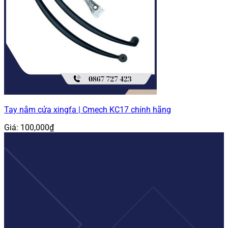
Tay nắm cửa xingfa | Cmech KC17 chính hãng
Giá:
100,000
₫