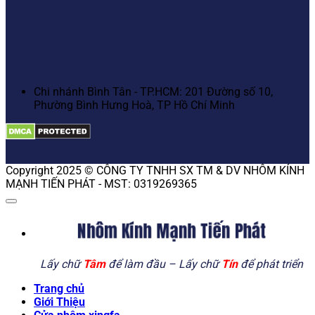
Hệ Thống Cửa Hàng
Chi nhánh Bình Tân - TP.HCM: 201 Đường số 10,
Phường Bình Hưng Hoà, TP Hồ Chí Minh
Copyright 2025 © CÔNG TY TNHH SX TM & DV NHÔM KÍNH
MẠNH TIẾN PHÁT - MST: 0319269365
Nhôm Kính Mạnh Tiến Phát
Lấy chữ
Tâm
để làm đầu – Lấy chữ
Tín
để phát triển
Trang chủ
Giới Thiệu