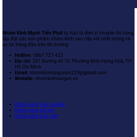
THÔNG TIN LIÊN HỆ
Nhôm Kính Mạnh Tiến Phát
tự hào là đơn vị chuyên thi công,
lắp đặt các sản phẩm nhôm kính cao cấp với chất lượng và
uy tín hàng đầu trên thị trường
Hotline:
0867 727 423
Địa chỉ:
201 Đường số 10, Phường Bình Hưng Hoà, TP
Hồ Chí Minh
Email:
nhomkinhsaigonvn229@gmail.com
Website:
nhomkinhsaigon.vn
CHÍNH SÁCH
Chính sách vận chuyển
Chính sách đổi trả
Chính sách bảo mật
DANH MỤC SẢN PHẨM