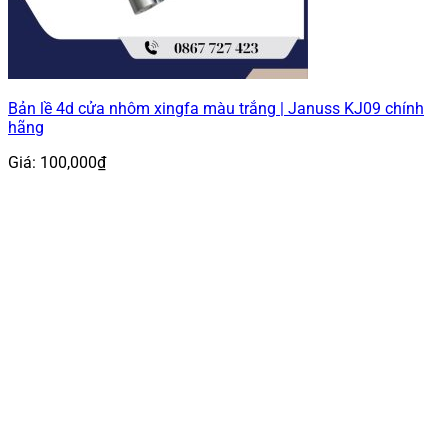
Bản lề 4d cửa nhôm xingfa màu trắng | Januss KJ09 chính
hãng
Giá:
100,000
₫