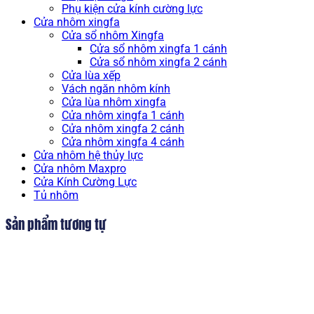
hãng
Phụ kiện cửa kính cường lực
số
Cửa nhôm xingfa
lượng
Cửa sổ nhôm Xingfa
Cửa sổ nhôm xingfa 1 cánh
Cửa sổ nhôm xingfa 2 cánh
Cửa lùa xếp
Vách ngăn nhôm kính
Cửa lùa nhôm xingfa
Cửa nhôm xingfa 1 cánh
Cửa nhôm xingfa 2 cánh
Cửa nhôm xingfa 4 cánh
Cửa nhôm hệ thủy lực
Cửa nhôm Maxpro
Cửa Kính Cường Lực
Tủ nhôm
Sản phẩm tương tự