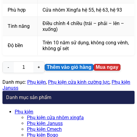
Phù hợp
Cửa nhôm Xingfa hệ 55, hệ 63, hệ 93
Điều chỉnh 4 chiều (trái – phải – lên –
Tính năng
xuống)
Trên 10 năm sử dụng, không cong vênh,
Độ bền
không gỉ sét
Thêm vào giỏ hàng
Mua ngay
Bản
lề
4d
Danh mục:
Phụ kiện
,
Phụ kiện cửa kính cường lực
,
Phụ kiện
cửa
Januss
nhôm
Danh mục sản phẩm
xingfa
màu
trắng
Phụ kiện
|
Phụ kiện cửa nhôm xingfa
Januss
Phụ kiện Januss
KJ09
Phụ kiện Cmech
chính
Phụ kiện Bogo