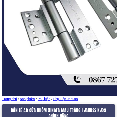
Trang chủ
/
Sản phẩm
/
Phụ kiện
/
Phụ kiện Januss
BẢN LỀ 4D CỬA NHÔM XINGFA MÀU TRẮNG | JANUSS KJ09
CHÍNH HÃNG