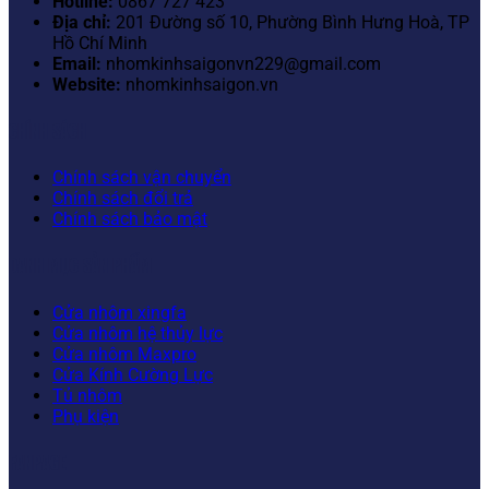
Hotline:
0867 727 423
Địa chỉ:
201 Đường số 10, Phường Bình Hưng Hoà, TP
Hồ Chí Minh
Email:
nhomkinhsaigonvn229@gmail.com
Website:
nhomkinhsaigon.vn
CHÍNH SÁCH
Chính sách vận chuyển
Chính sách đổi trả
Chính sách bảo mật
DANH MỤC SẢN PHẨM
Cửa nhôm xingfa
Cửa nhôm hệ thủy lực
Cửa nhôm Maxpro
Cửa Kính Cường Lực
Tủ nhôm
Phụ kiện
FANPAGE