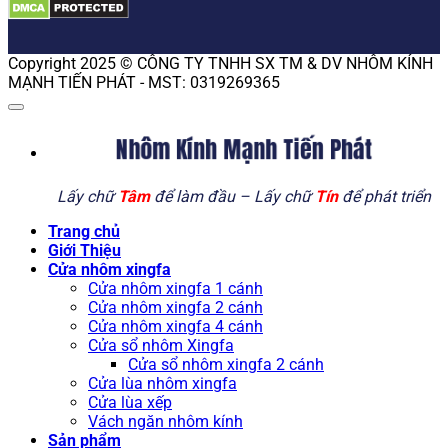
Copyright 2025 © CÔNG TY TNHH SX TM & DV NHÔM KÍNH
MẠNH TIẾN PHÁT - MST: 0319269365
Nhôm Kính Mạnh Tiến Phát
Lấy chữ
Tâm
để làm đầu – Lấy chữ
Tín
để phát triển
Trang chủ
Giới Thiệu
Cửa nhôm xingfa
Cửa nhôm xingfa 1 cánh
Cửa nhôm xingfa 2 cánh
Cửa nhôm xingfa 4 cánh
Cửa sổ nhôm Xingfa
Cửa sổ nhôm xingfa 2 cánh
Cửa lùa nhôm xingfa
Cửa lùa xếp
Vách ngăn nhôm kính
Sản phẩm