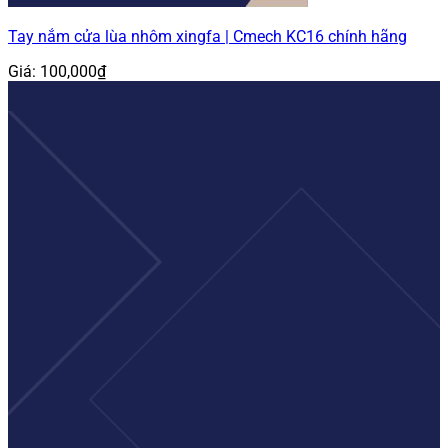
Tay nắm cửa lùa nhôm xingfa | Cmech KC16 chính hãng
Giá:
100,000
₫