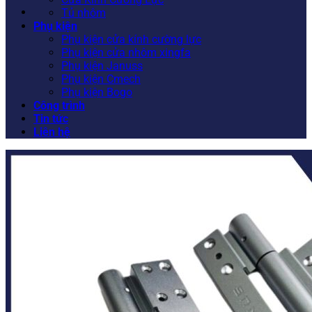
Tủ nhôm
Phụ kiện
Phụ kiện cửa kính cường lực
Phụ kiện cửa nhôm xingfa
Phụ kiện Januss
Phụ kiện Cmech
Phụ kiện Bogo
Công trình
Tin tức
Liên hệ