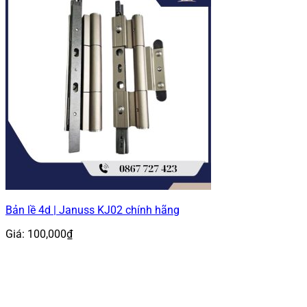
Bản lề 4d | Januss KJ02 chính hãng
Giá:
100,000
₫