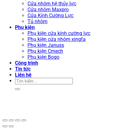
Cửa nhôm hệ thủy lực
Cửa nhôm Maxpro
Cửa Kính Cường Lực
Tủ nhôm
Phụ kiện
Phụ kiện cửa kính cường lực
Phụ kiện cửa nhôm xingfa
Phụ kiện Januss
Phụ kiện Cmech
Phụ kiện Bogo
Công trình
Tin tức
Liên hệ
Tìm
kiếm: