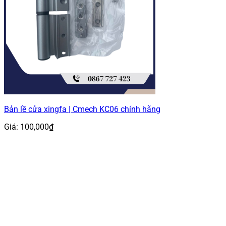
Bản lề cửa xingfa | Cmech KC06 chính hãng
Giá:
100,000
₫