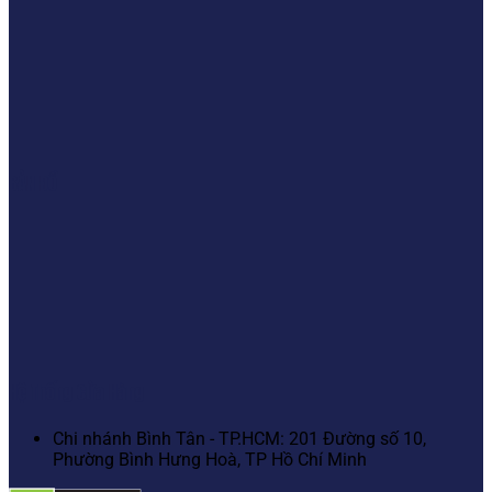
BẢN ĐỒ
Hệ Thống Cửa Hàng
Chi nhánh Bình Tân - TP.HCM: 201 Đường số 10,
Phường Bình Hưng Hoà, TP Hồ Chí Minh