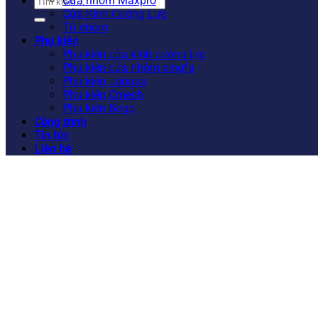
Tìm
Cửa nhôm Maxpro
kiếm:
Cửa Kính Cường Lực
Tủ nhôm
Phụ kiện
Phụ kiện cửa kính cường lực
Phụ kiện cửa nhôm xingfa
Phụ kiện Januss
Phụ kiện Cmech
Phụ kiện Bogo
Công trình
Tin tức
Liên hệ