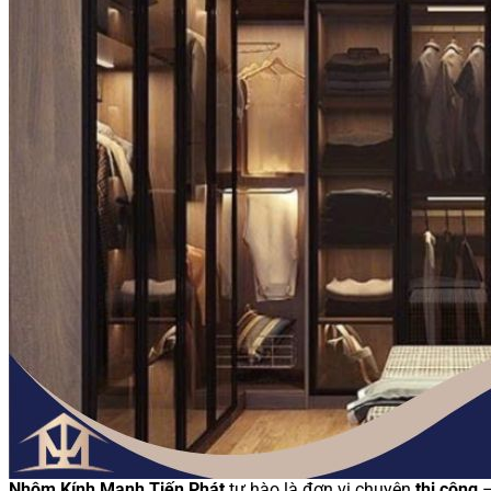
Nhôm Kính Mạnh Tiến Phát
tự hào là đơn vị chuyên
thi công