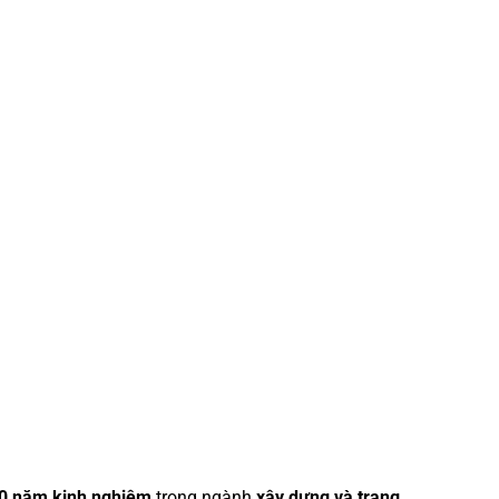
0 năm kinh nghiệm
trong ngành
xây dựng và trang