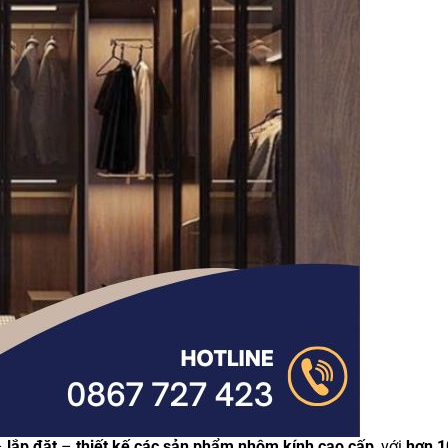
–
lắp đặt
–
thiết kế các sản phẩm nhôm kính cao cấp
, với
hơn 1