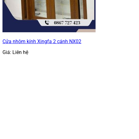
Cửa nhôm kính Xingfa 2 cánh NX02
Giá: Liên hệ