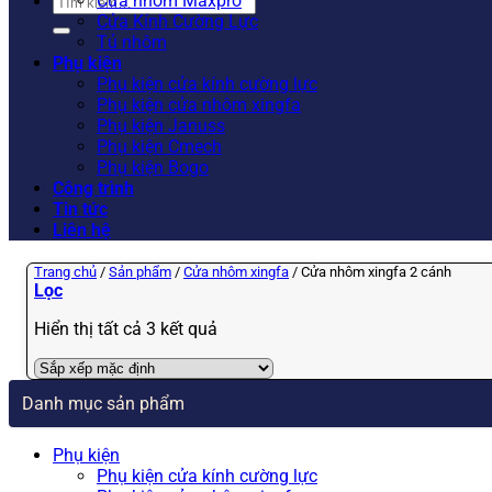
Tìm
Cửa nhôm Maxpro
kiếm:
Cửa Kính Cường Lực
Tủ nhôm
Phụ kiện
Phụ kiện cửa kính cường lực
Phụ kiện cửa nhôm xingfa
Phụ kiện Januss
Phụ kiện Cmech
Phụ kiện Bogo
Công trình
Tin tức
Liên hệ
Trang chủ
/
Sản phẩm
/
Cửa nhôm xingfa
/
Cửa nhôm xingfa 2 cánh
Lọc
Hiển thị tất cả 3 kết quả
Danh mục sản phẩm
Phụ kiện
Phụ kiện cửa kính cường lực