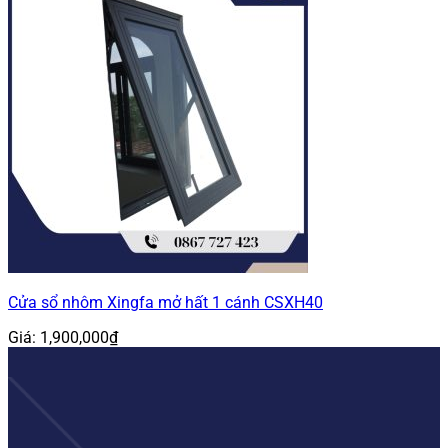
Cửa sổ nhôm Xingfa mở hất 1 cánh CSXH40
Giá:
1,900,000
₫