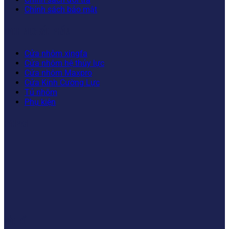
Chính sách bảo mật
DANH MỤC SẢN PHẨM
Cửa nhôm xingfa
Cửa nhôm hệ thủy lực
Cửa nhôm Maxpro
Cửa Kính Cường Lực
Tủ nhôm
Phụ kiện
FANPAGE
BẢN ĐỒ