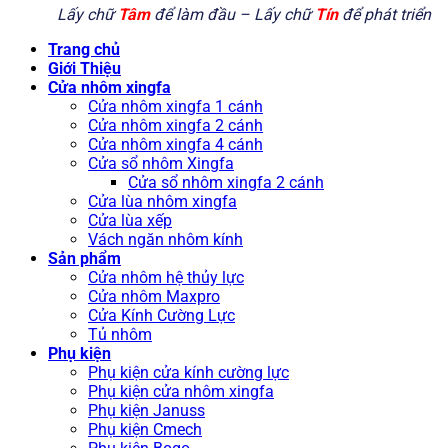
Lấy chữ
Tâm
để làm đầu – Lấy chữ
Tín
để phát triển
Trang chủ
Giới Thiệu
Cửa nhôm xingfa
Cửa nhôm xingfa 1 cánh
Cửa nhôm xingfa 2 cánh
Cửa nhôm xingfa 4 cánh
Cửa sổ nhôm Xingfa
Cửa sổ nhôm xingfa 2 cánh
Cửa lùa nhôm xingfa
Cửa lùa xếp
Vách ngăn nhôm kính
Sản phẩm
Cửa nhôm hệ thủy lực
Cửa nhôm Maxpro
Cửa Kính Cường Lực
Tủ nhôm
Phụ kiện
Phụ kiện cửa kính cường lực
Phụ kiện cửa nhôm xingfa
Phụ kiện Januss
Phụ kiện Cmech