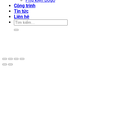
Phụ kiện Bogo
Công trình
Tin tức
Liên hệ
Tìm
kiếm: