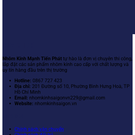
THÔNG TIN LIÊN HỆ
Nhôm Kính Mạnh Tiến Phát
tự hào là đơn vị chuyên thi công,
lắp đặt các sản phẩm nhôm kính cao cấp với chất lượng và
uy tín hàng đầu trên thị trường
Hotline:
0867 727 423
Địa chỉ:
201 Đường số 10, Phường Bình Hưng Hoà, TP
Hồ Chí Minh
Email:
nhomkinhsaigonvn229@gmail.com
Website:
nhomkinhsaigon.vn
CHÍNH SÁCH
Chính sách vận chuyển
Chính sách đổi trả