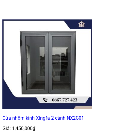
Cửa nhôm kính Xingfa 2 cánh NX2C01
Giá:
1,450,000
₫