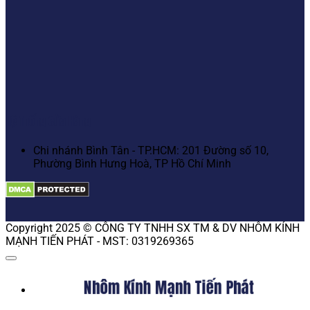
Hệ Thống Cửa Hàng
Chi nhánh Bình Tân - TP.HCM: 201 Đường số 10,
Phường Bình Hưng Hoà, TP Hồ Chí Minh
Copyright 2025 © CÔNG TY TNHH SX TM & DV NHÔM KÍNH
MẠNH TIẾN PHÁT - MST: 0319269365
Nhôm Kính Mạnh Tiến Phát