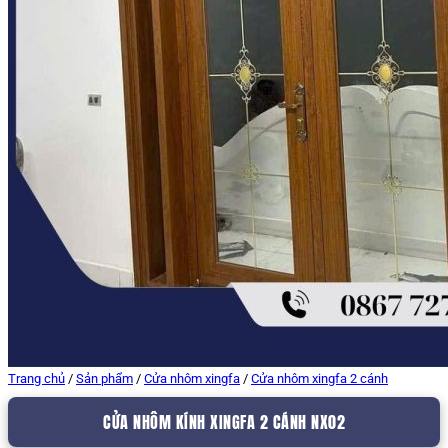
Trang chủ
/
Sản phẩm
/
Cửa nhôm xingfa
/
Cửa nhôm xingfa 2 cánh
CỬA NHÔM KÍNH XINGFA 2 CÁNH NX02