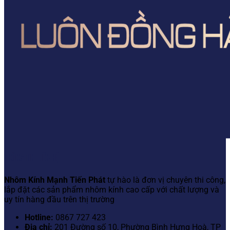
THÔNG TIN LIÊN HỆ
Nhôm Kính Mạnh Tiến Phát
tự hào là đơn vị chuyên thi công,
lắp đặt các sản phẩm nhôm kính cao cấp với chất lượng và
uy tín hàng đầu trên thị trường
Hotline:
0867 727 423
Địa chỉ:
201 Đường số 10, Phường Bình Hưng Hoà, TP