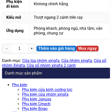
Phụ kiện
Kinlong chính hãng
đi kèm
Kiểu mở
Trượt ngang 2 cánh trên ray
Phòng khách, phòng ngủ, nhà tắm, văn
Ứng dụng
phòng, chung cư
Thêm vào giỏ hàng
Mua ngay
Cửa
sổ
lùa
Danh mục:
Cửa lùa nhôm xingfa
,
Cửa nhôm xingfa
,
Cửa sổ
2
nhôm Xingfa
,
Cửa sổ nhôm xingfa 2 cánh
cánh
Danh mục sản phẩm
nhôm
xingfa
số
Phụ kiện
lượng
Phụ kiện cửa kính cường lực
Phụ kiện cửa nhôm xingfa
Phụ kiện Januss
Phụ kiện Cmech
Phụ kiện Bogo