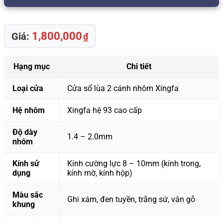
1,800,000
Giá:
₫
Hạng mục
Chi tiết
Loại cửa
Cửa sổ lùa 2 cánh nhôm Xingfa
Hệ nhôm
Xingfa hệ 93 cao cấp
Độ dày
1.4 – 2.0mm
nhôm
Kính sử
Kính cường lực 8 – 10mm (kính trong,
dụng
kính mờ, kính hộp)
Màu sắc
Ghi xám, đen tuyền, trắng sứ, vân gỗ
khung