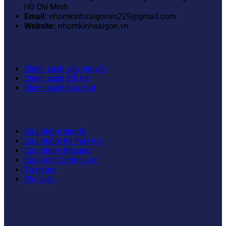
Hồ Chí Minh
Email:
nhomkinhsaigonvn229@gmail.com
Website:
nhomkinhsaigon.vn
CHÍNH SÁCH
Chính sách vận chuyển
Chính sách đổi trả
Chính sách bảo mật
DANH MỤC SẢN PHẨM
Cửa nhôm xingfa
Cửa nhôm hệ thủy lực
Cửa nhôm Maxpro
Cửa Kính Cường Lực
Tủ nhôm
Phụ kiện
FANPAGE