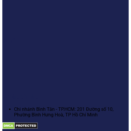
BẢN ĐỒ
Hệ Thống Cửa Hàng
Chi nhánh Bình Tân - TP.HCM: 201 Đường số 10,
Phường Bình Hưng Hoà, TP Hồ Chí Minh