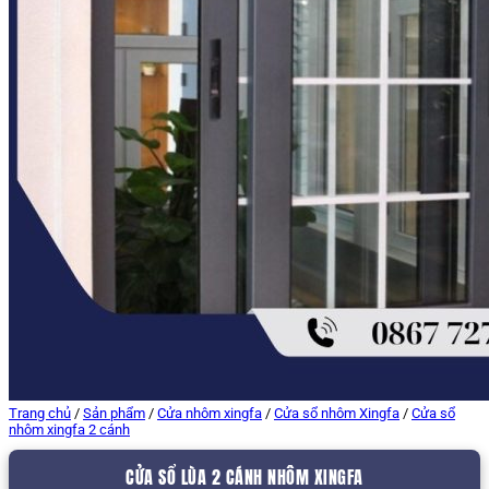
Trang chủ
/
Sản phẩm
/
Cửa nhôm xingfa
/
Cửa sổ nhôm Xingfa
/
Cửa sổ
nhôm xingfa 2 cánh
CỬA SỔ LÙA 2 CÁNH NHÔM XINGFA