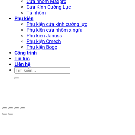
Cửa nhôm Maxpro
Cửa Kính Cường Lực
Tủ nhôm
Phụ kiện
Phụ kiện cửa kính cường lực
Phụ kiện cửa nhôm xingfa
Phụ kiện Januss
Phụ kiện Cmech
Phụ kiện Bogo
Công trình
Tin tức
Liên hệ
Tìm
kiếm: