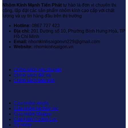
Nhôm Kính Mạnh Tiến Phát
tự hào là đơn vị chuyên thi
công, lắp đặt các sản phẩm nhôm kính cao cấp với chất
lượng và uy tín hàng đầu trên thị trường
Hotline:
0867 727 423
Địa chỉ:
201 Đường số 10, Phường Bình Hưng Hoà, TP
Hồ Chí Minh
Email:
nhomkinhsaigonvn229@gmail.com
Website:
nhomkinhsaigon.vn
CHÍNH SÁCH
Chính sách vận chuyển
Chính sách đổi trả
Chính sách bảo mật
DANH MỤC SẢN PHẨM
Cửa nhôm xingfa
Cửa nhôm hệ thủy lực
Cửa nhôm Maxpro
Cửa Kính Cường Lực
Tủ nhôm