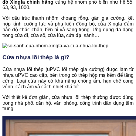
đỏ Xingfa chính hãng
cùng hệ nhôm phổ biến như hệ 55,
63, 93, 1000.
Với cấu trúc thanh nhôm khoang rỗng, gân gia cường, kết
hợp kính cường lực và phụ kiện đồng bộ, cửa Xingfa đảm
bảo độ chắc chắn, bền bỉ và sang trọng. Ứng dụng đa dạng
trong cửa đi, cửa sổ, cửa lùa, cửa đại sảnh…
Cửa nhựa lõi thép là gì?
Cửa nhựa lõi thép (uPVC lõi thép gia cường) được làm từ
nhựa uPVC cao cấp, bên trong có thép hộp mạ kẽm để tăng
cứng. Loại cửa này có khả năng chống ẩm, hạn chế cong
vênh, cách âm và cách nhiệt khá tốt.
Với thiết kế đơn giản, cửa nhựa lõi thép thường được dùng
trong nhà phố, căn hộ, văn phòng, công trình dân dụng tầm
trung.