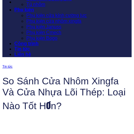
Tủ nhôm
Phụ kiện
Phụ kiện cửa kính cường lực
Phụ kiện cửa nhôm xingfa
Phụ kiện Januss
Phụ kiện Cmech
Phụ kiện Bogo
Công trình
Tin tức
Liên hệ
Tin tức
So Sánh Cửa Nhôm Xingfa
Và Cửa Nhựa Lõi Thép: Loại
Nào Tốt Hơn?