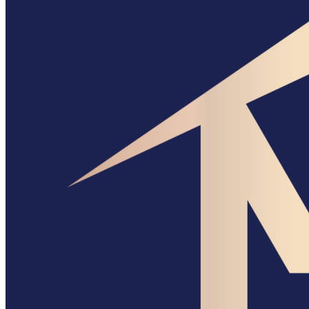
&
Thẩm
Mỹ