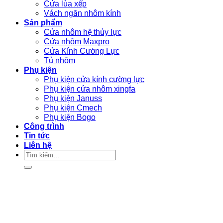
Cửa lùa xếp
Vách ngăn nhôm kính
Sản phẩm
Cửa nhôm hệ thủy lực
Cửa nhôm Maxpro
Cửa Kính Cường Lực
Tủ nhôm
Phụ kiện
Phụ kiện cửa kính cường lực
Phụ kiện cửa nhôm xingfa
Phụ kiện Januss
Phụ kiện Cmech
Phụ kiện Bogo
Công trình
Tin tức
Liên hệ
Tìm
kiếm: