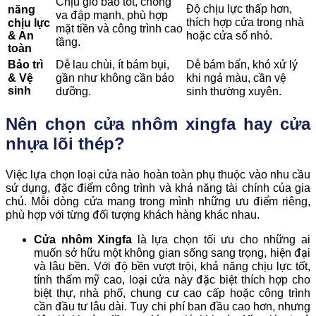
Chịu gió bão tốt, chống
Độ chịu lực thấp hơn,
năng
va đập mạnh, phù hợp
thích hợp cửa trong nhà
chịu lực
mặt tiền và công trình cao
& An
hoặc cửa sổ nhỏ.
tầng.
toàn
Bảo trì
Dễ lau chùi, ít bám bụi,
Dễ bám bẩn, khó xử lý
& Vệ
gần như không cần bảo
khi ngả màu, cần vệ
sinh
dưỡng.
sinh thường xuyên.
Nên chọn cửa nhôm xingfa hay cửa
nhựa lõi thép?
Việc lựa chọn loại cửa nào hoàn toàn phụ thuộc vào nhu cầu
sử dụng, đặc điểm công trình và khả năng tài chính của gia
chủ. Mỗi dòng cửa mang trong mình những ưu điểm riêng,
phù hợp với từng đối tượng khách hàng khác nhau.
Cửa nhôm Xingfa
là lựa chọn tối ưu cho những ai
muốn sở hữu một không gian sống sang trọng, hiện đại
và lâu bền. Với độ bền vượt trội, khả năng chịu lực tốt,
tính thẩm mỹ cao, loại cửa này đặc biệt thích hợp cho
biệt thự, nhà phố, chung cư cao cấp hoặc công trình
cần đầu tư lâu dài. Tuy chi phí ban đầu cao hơn, nhưng