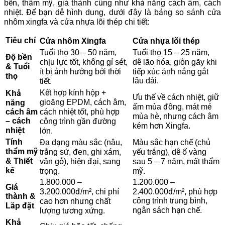
bền, thẩm mỹ, giá thành cũng như khả năng cách âm, cách
nhiệt. Để bạn dễ hình dung, dưới đây là bảng so sánh cửa
nhôm xingfa và cửa nhựa lõi thép chi tiết:
Tiêu chí
Cửa nhôm Xingfa
Cửa nhựa lõi thép
Tuổi thọ 30 – 50 năm,
Tuổi thọ 15 – 25 năm,
Độ bền
chịu lực tốt, không gỉ sét,
dễ lão hóa, giòn gãy khi
& Tuổi
ít bị ảnh hưởng bởi thời
tiếp xúc ánh nắng gắt
thọ
lâu dài.
tiết.
Kết hợp kính hộp +
Khả
Ưu thế về cách nhiệt, giữ
gioăng EPDM, cách âm,
năng
ấm mùa đông, mát mẻ
cách âm
cách nhiệt tốt, phù hợp
mùa hè, nhưng cách âm
– cách
công trình gần đường
kém hơn Xingfa.
nhiệt
lớn.
Tính
Đa dạng màu sắc (nâu,
Màu sắc hạn chế (chủ
thẩm mỹ
trắng sứ, đen, ghi xám,
yếu trắng), dễ ố vàng
& Thiết
vân gỗ), hiện đại, sang
sau 5 – 7 năm, mất thẩm
kế
trọng.
mỹ.
1.800.000 –
1.200.000 –
Giá
3.200.000đ/m², chi phí
2.400.000đ/m², phù hợp
thành &
công trình trung bình,
cao hơn nhưng chất
Lắp đặt
ngân sách hạn chế.
lượng tương xứng.
Khả