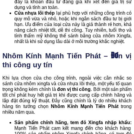
đây là khoản đầu tư đáng giá khi xét đến giá trị sử
dụng và tính an toàn.
Cửa nhựa lõi thép
lại phù hợp với những công trình có
quy mô vừa và nhỏ, hoặc khi ngân sách đầu tư bị giới
hạn. Ưu điểm của loại cửa này là giá thành rẻ hơn, khả
năng cách nhiệt tốt, dễ thi công. Tuy nhiên, tuổi thọ và
tính thẩm mỹ không thể sánh bằng cửa nhôm Xingfa,
nhất là khi sử dụng lâu dài ở môi trường khắc nghiệt.
Nhôm Kính Mạnh Tiến Phát – Đơn vị
thi công uy tín
Khi lựa chọn cửa cho công trình, ngoài việc cân nhắc so
sánh cửa nhôm xingfa và cửa nhựa lõi thép, một yếu tố quan
trọng không kém chính là
đơn vị thi công
. Bởi một sản phẩm
tốt chỉ phát huy hết giá trị khi được cung cấp chính hãng và
lắp đặt đúng kỹ thuật. Đây cũng chính là lý do nhiều khách
hàng tin tưởng chọn
Nhôm Kính Mạnh Tiến Phát
trong
nhiều năm qua.
Sản phẩm chính hãng, tem đỏ Xingfa nhập khẩu:
Mạnh Tiến Phát cam kết mang đến cho khách hàng
100% sản phẩm nhôm Xingfa chính hãng, có tem đỏ