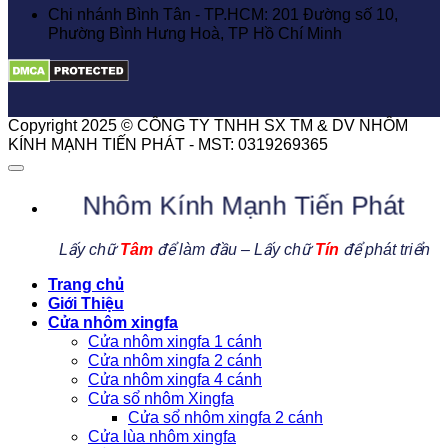
Chi nhánh Bình Tân - TP.HCM: 201 Đường số 10,
Phường Bình Hưng Hoà, TP Hồ Chí Minh
Copyright 2025 © CÔNG TY TNHH SX TM & DV NHÔM
KÍNH MẠNH TIẾN PHÁT - MST: 0319269365
Nhôm Kính Mạnh Tiến Phát
Lấy chữ
Tâm
để làm đầu – Lấy chữ
Tín
để phát triển
Trang chủ
Giới Thiệu
Cửa nhôm xingfa
Cửa nhôm xingfa 1 cánh
Cửa nhôm xingfa 2 cánh
Cửa nhôm xingfa 4 cánh
Cửa sổ nhôm Xingfa
Cửa sổ nhôm xingfa 2 cánh
Cửa lùa nhôm xingfa