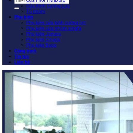
Tìm
Cửa nhôm Maxpro
kiếm:
Cửa Kính Cường Lực
Tủ nhôm
Phụ kiện
Phụ kiện cửa kính cường lực
Phụ kiện cửa nhôm xingfa
Phụ kiện Januss
Phụ kiện Cmech
Phụ kiện Bogo
Công trình
Tin tức
Liên hệ