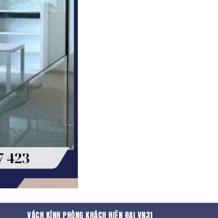
VÁCH KÍNH PHÒNG KHÁCH HIỆN ĐẠI VN31