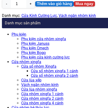
Thêm vào giỏ hàng
Mua ngay
Vách
kính
phòng
Danh mục:
Cửa Kính Cường Lực
,
Vách ngăn nhôm kính
khách
Danh mục sản phẩm
hiện
đại
VN31
Phụ kiện
số
Phụ kiện cửa nhôm xingfa
lượng
Phụ kiện Januss
Phụ kiện Cmech
Phụ kiện Bogo
Phụ kiện cửa kính cường lực
Cửa nhôm xingfa
Cửa sổ nhôm Xingfa
Cửa sổ nhôm xingfa 1 cánh
Cửa sổ nhôm xingfa 2 cánh
Cửa lùa xếp
Vách ngăn nhôm kính
Cửa lùa nhôm xingfa
Cửa nhôm xingfa 1 cánh
Cửa nhôm xingfa 2 cánh
Cửa nhôm xingfa 4 cánh
Cửa nhôm hệ thủy lực