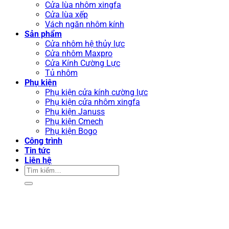
Cửa lùa nhôm xingfa
Cửa lùa xếp
Vách ngăn nhôm kính
Sản phẩm
Cửa nhôm hệ thủy lực
Cửa nhôm Maxpro
Cửa Kính Cường Lực
Tủ nhôm
Phụ kiện
Phụ kiện cửa kính cường lực
Phụ kiện cửa nhôm xingfa
Phụ kiện Januss
Phụ kiện Cmech
Phụ kiện Bogo
Công trình
Tin tức
Liên hệ
Tìm
kiếm: