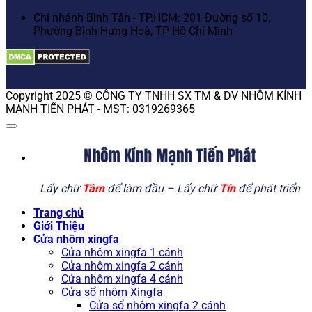
Chi nhánh Bình Tân - TP.HCM: 201 Đường số 10,
Phường Bình Hưng Hoà, TP Hồ Chí Minh
Copyright 2025 © CÔNG TY TNHH SX TM & DV NHÔM KÍNH
MẠNH TIẾN PHÁT - MST: 0319269365
Nhôm Kính Mạnh Tiến Phát
Lấy chữ
Tâm
để làm đầu – Lấy chữ
Tín
để phát triển
Trang chủ
Giới Thiệu
Cửa nhôm xingfa
Cửa nhôm xingfa 1 cánh
Cửa nhôm xingfa 2 cánh
Cửa nhôm xingfa 4 cánh
Cửa sổ nhôm Xingfa
Cửa sổ nhôm xingfa 2 cánh