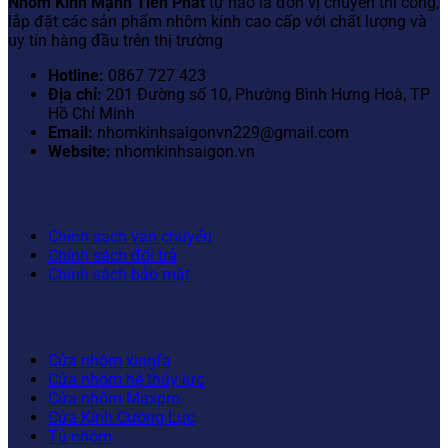
Nhôm Kính Mạnh Tiến Phát
tự hào là đơn vị chuyên thi công,
lắp đặt các sản phẩm nhôm kính cao cấp với chất lượng và
uy tín hàng đầu trên thị trường
Hotline:
0867 727 423
Địa chỉ:
201 Đường số 10, Phường Bình Hưng Hoà, TP
Hồ Chí Minh
Email:
nhomkinhsaigonvn229@gmail.com
Website:
nhomkinhsaigon.vn
CHÍNH SÁCH
Chính sách vận chuyển
Chính sách đổi trả
Chính sách bảo mật
DANH MỤC SẢN PHẨM
Cửa nhôm xingfa
Cửa nhôm hệ thủy lực
Cửa nhôm Maxpro
Cửa Kính Cường Lực
Tủ nhôm