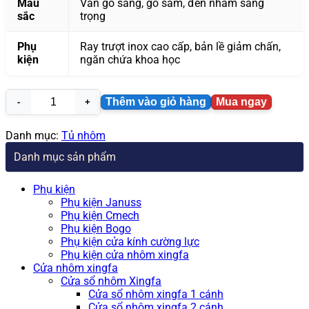
Màu
Vân gỗ sáng, gỗ sẫm, đen nhám sang
sắc
trọng
Phụ
Ray trượt inox cao cấp, bản lề giảm chấn,
kiện
ngăn chứa khoa học
Thêm vào giỏ hàng
Mua ngay
Tủ
quần
áo
Danh mục:
Tủ nhôm
nhôm
Danh mục sản phẩm
Xingfa
hình
chữ
Phụ kiện
L
Phụ kiện Januss
số
Phụ kiện Cmech
lượng
Phụ kiện Bogo
Phụ kiện cửa kính cường lực
Phụ kiện cửa nhôm xingfa
Cửa nhôm xingfa
Cửa sổ nhôm Xingfa
Cửa sổ nhôm xingfa 1 cánh
Cửa sổ nhôm xingfa 2 cánh