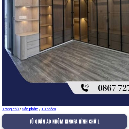
Trang chủ
/
Sản phẩm
/
Tủ nhôm
TỦ QUẦN ÁO NHÔM XINGFA HÌNH CHỮ L