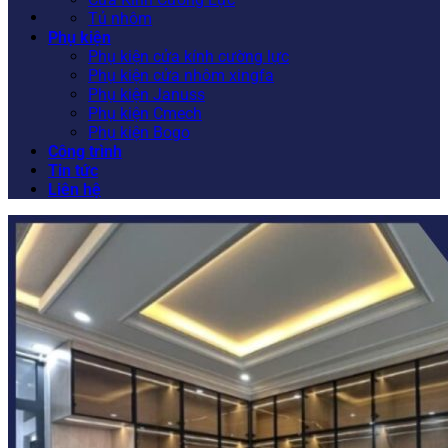
Tủ nhôm
Phụ kiện
Phụ kiện cửa kính cường lực
Phụ kiện cửa nhôm xingfa
Phụ kiện Januss
Phụ kiện Cmech
Phụ kiện Bogo
Công trình
Tin tức
Liên hệ