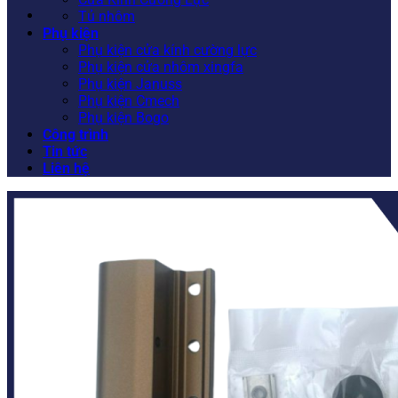
Tủ nhôm
Phụ kiện
Phụ kiện cửa kính cường lực
Phụ kiện cửa nhôm xingfa
Phụ kiện Januss
Phụ kiện Cmech
Phụ kiện Bogo
Công trình
Tin tức
Liên hệ