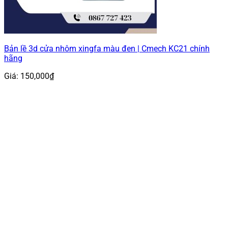
Bản lề 3d cửa nhôm xingfa màu đen | Cmech KC21 chính
hãng
Giá:
150,000
₫