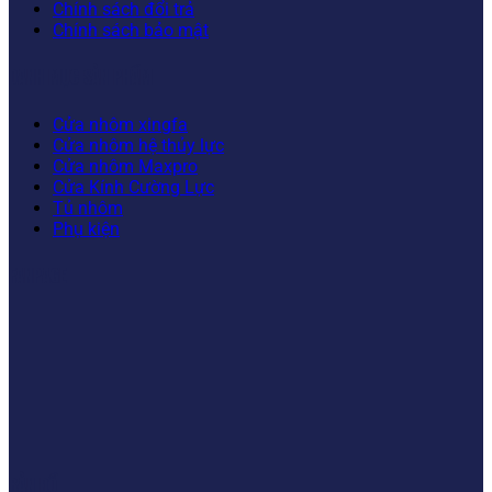
Chính sách đổi trả
Chính sách bảo mật
DANH MỤC SẢN PHẨM
Cửa nhôm xingfa
Cửa nhôm hệ thủy lực
Cửa nhôm Maxpro
Cửa Kính Cường Lực
Tủ nhôm
Phụ kiện
FANPAGE
BẢN ĐỒ