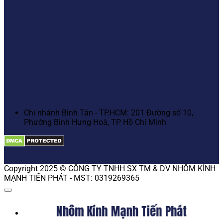
Hệ Thống Cửa Hàng
Chi nhánh Bình Tân - TP.HCM: 201 Đường số 10,
Phường Bình Hưng Hoà, TP Hồ Chí Minh
Copyright 2025 © CÔNG TY TNHH SX TM & DV NHÔM KÍNH
MẠNH TIẾN PHÁT - MST: 0319269365
Nhôm Kính Mạnh Tiến Phát