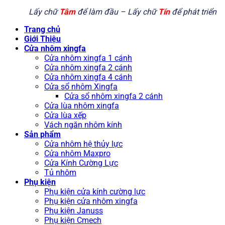
Lấy chữ
Tâm
để làm đầu – Lấy chữ
Tín
để phát triển
Trang chủ
Giới Thiệu
Cửa nhôm xingfa
Cửa nhôm xingfa 1 cánh
Cửa nhôm xingfa 2 cánh
Cửa nhôm xingfa 4 cánh
Cửa sổ nhôm Xingfa
Cửa sổ nhôm xingfa 2 cánh
Cửa lùa nhôm xingfa
Cửa lùa xếp
Vách ngăn nhôm kính
Sản phẩm
Cửa nhôm hệ thủy lực
Cửa nhôm Maxpro
Cửa Kính Cường Lực
Tủ nhôm
Phụ kiện
Phụ kiện cửa kính cường lực
Phụ kiện cửa nhôm xingfa
Phụ kiện Januss
Phụ kiện Cmech