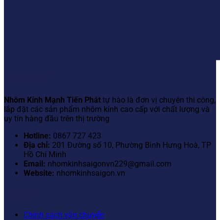
THÔNG TIN LIÊN HỆ
Nhôm Kính Mạnh Tiến Phát
tự hào là đơn vị chuyên thi công,
lắp đặt các sản phẩm nhôm kính cao cấp với chất lượng và
uy tín hàng đầu trên thị trường
Hotline:
0867 727 423
Địa chỉ:
201 Đường số 10, Phường Bình Hưng Hoà, TP
Hồ Chí Minh
Email:
nhomkinhsaigonvn229@gmail.com
Website:
nhomkinhsaigon.vn
CHÍNH SÁCH
Chính sách vận chuyển