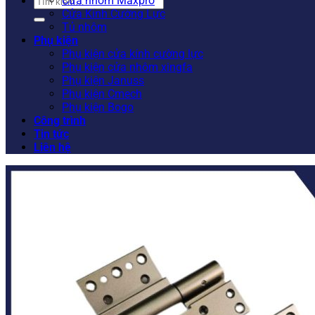
Tìm
Cửa nhôm Maxpro
kiếm:
Cửa Kính Cường Lực
Tủ nhôm
Phụ kiện
Phụ kiện cửa kính cường lực
Phụ kiện cửa nhôm xingfa
Phụ kiện Januss
Phụ kiện Cmech
Phụ kiện Bogo
Công trình
Tin tức
Liên hệ