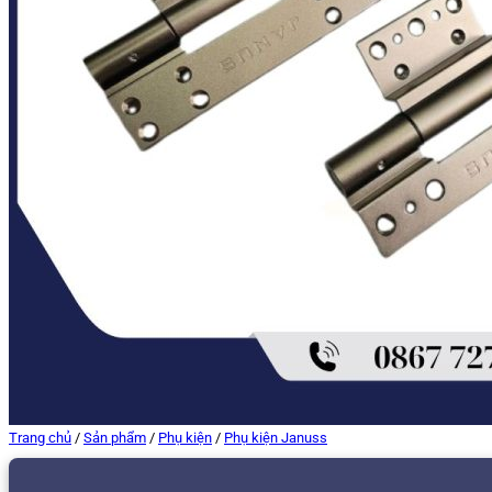
Trang chủ
/
Sản phẩm
/
Phụ kiện
/
Phụ kiện Januss