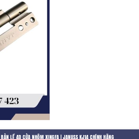
BẢN LỀ 4D CỬA NHÔM XINGFA | JANUSS KJ14 CHÍNH HÃNG