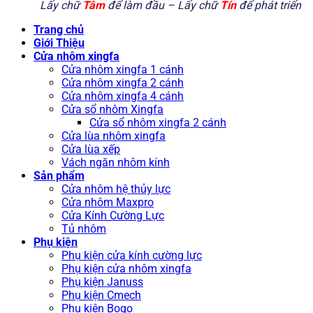
Lấy chữ
Tâm
để làm đầu – Lấy chữ
Tín
để phát triển
Trang chủ
Giới Thiệu
Cửa nhôm xingfa
Cửa nhôm xingfa 1 cánh
Cửa nhôm xingfa 2 cánh
Cửa nhôm xingfa 4 cánh
Cửa sổ nhôm Xingfa
Cửa sổ nhôm xingfa 2 cánh
Cửa lùa nhôm xingfa
Cửa lùa xếp
Vách ngăn nhôm kính
Sản phẩm
Cửa nhôm hệ thủy lực
Cửa nhôm Maxpro
Cửa Kính Cường Lực
Tủ nhôm
Phụ kiện
Phụ kiện cửa kính cường lực
Phụ kiện cửa nhôm xingfa
Phụ kiện Januss
Phụ kiện Cmech
Phụ kiện Bogo