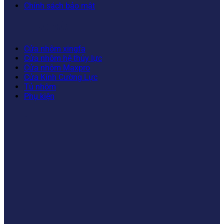
Chính sách bảo mật
DANH MỤC SẢN PHẨM
Cửa nhôm xingfa
Cửa nhôm hệ thủy lực
Cửa nhôm Maxpro
Cửa Kính Cường Lực
Tủ nhôm
Phụ kiện
FANPAGE
BẢN ĐỒ