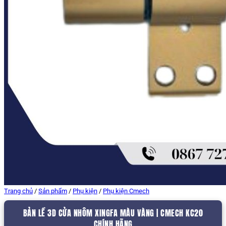
Trang chủ
/
Sản phẩm
/
Phụ kiện
/
Phụ kiện Cmech
BẢN LỀ 3D CỬA NHÔM XINGFA MÀU VÀNG | CMECH KC20
CHÍNH HÃNG