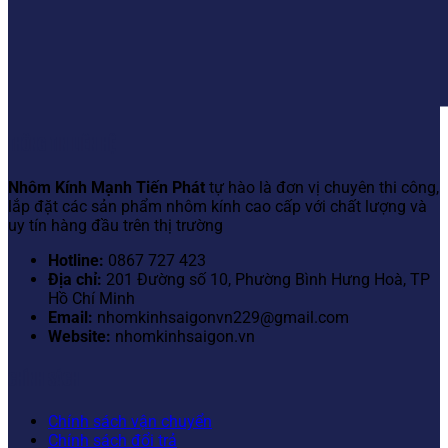
THÔNG TIN LIÊN HỆ
Nhôm Kính Mạnh Tiến Phát
tự hào là đơn vị chuyên thi công,
lắp đặt các sản phẩm nhôm kính cao cấp với chất lượng và
uy tín hàng đầu trên thị trường
Hotline:
0867 727 423
Địa chỉ:
201 Đường số 10, Phường Bình Hưng Hoà, TP
Hồ Chí Minh
Email:
nhomkinhsaigonvn229@gmail.com
Website:
nhomkinhsaigon.vn
CHÍNH SÁCH
Chính sách vận chuyển
Chính sách đổi trả