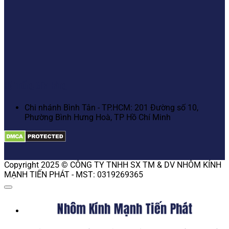
Hệ Thống Cửa Hàng
Chi nhánh Bình Tân - TP.HCM: 201 Đường số 10,
Phường Bình Hưng Hoà, TP Hồ Chí Minh
Copyright 2025 © CÔNG TY TNHH SX TM & DV NHÔM KÍNH
MẠNH TIẾN PHÁT - MST: 0319269365
Nhôm Kính Mạnh Tiến Phát