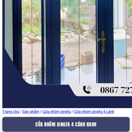
Trang chủ
/
Sản phẩm
/
Cửa nhôm xingfa
/
Cửa nhôm xingfa 4 cánh
CỬA NHÔM XINGFA 4 CÁNH NX08