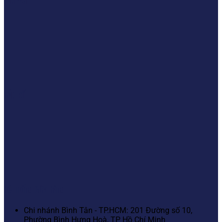
FANPAGE
BẢN ĐỒ
Hệ Thống Cửa Hàng
Chi nhánh Bình Tân - TP.HCM: 201 Đường số 10,
Phường Bình Hưng Hoà, TP Hồ Chí Minh