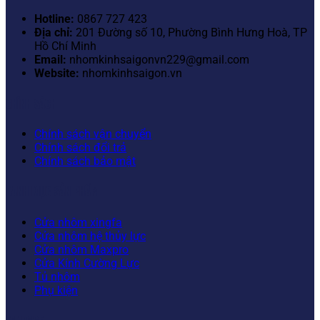
Hotline:
0867 727 423
Địa chỉ:
201 Đường số 10, Phường Bình Hưng Hoà, TP
Hồ Chí Minh
Email:
nhomkinhsaigonvn229@gmail.com
Website:
nhomkinhsaigon.vn
CHÍNH SÁCH
Chính sách vận chuyển
Chính sách đổi trả
Chính sách bảo mật
DANH MỤC SẢN PHẨM
Cửa nhôm xingfa
Cửa nhôm hệ thủy lực
Cửa nhôm Maxpro
Cửa Kính Cường Lực
Tủ nhôm
Phụ kiện