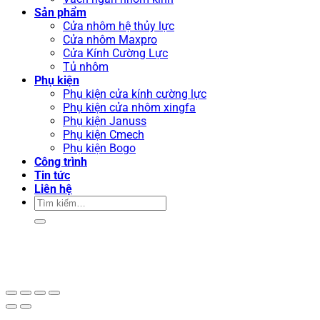
Sản phẩm
Cửa nhôm hệ thủy lực
Cửa nhôm Maxpro
Cửa Kính Cường Lực
Tủ nhôm
Phụ kiện
Phụ kiện cửa kính cường lực
Phụ kiện cửa nhôm xingfa
Phụ kiện Januss
Phụ kiện Cmech
Phụ kiện Bogo
Công trình
Tin tức
Liên hệ
Tìm
kiếm: