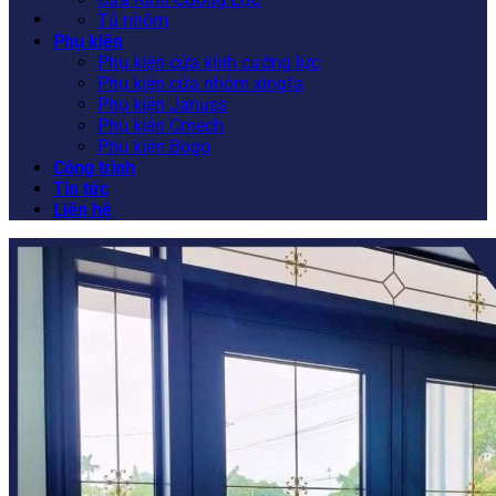
Tủ nhôm
Phụ kiện
Phụ kiện cửa kính cường lực
Phụ kiện cửa nhôm xingfa
Phụ kiện Januss
Phụ kiện Cmech
Phụ kiện Bogo
Công trình
Tin tức
Liên hệ