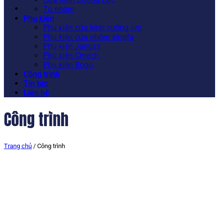
Tủ nhôm
Phụ kiện
Phụ kiện cửa kính cường lực
Phụ kiện cửa nhôm xingfa
Phụ kiện Januss
Phụ kiện Cmech
Phụ kiện Bogo
Công trình
Tin tức
Liên hệ
Công trình
Trang chủ
/
Công trình