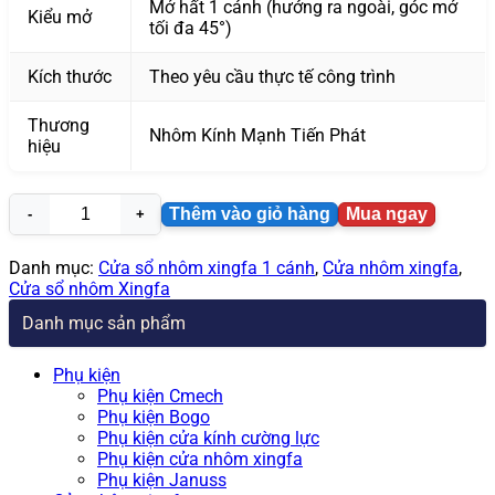
Mở hất 1 cánh (hướng ra ngoài, góc mở
Kiểu mở
tối đa 45°)
Kích thước
Theo yêu cầu thực tế công trình
Thương
Nhôm Kính Mạnh Tiến Phát
hiệu
Thêm vào giỏ hàng
Mua ngay
Cửa
sổ
nhôm
Danh mục:
Cửa sổ nhôm xingfa 1 cánh
,
Cửa nhôm xingfa
,
Xingfa
Cửa sổ nhôm Xingfa
mở
Danh mục sản phẩm
hất
1
cánh
Phụ kiện
CSXH40
Phụ kiện Cmech
số
Phụ kiện Bogo
lượng
Phụ kiện cửa kính cường lực
Phụ kiện cửa nhôm xingfa
Phụ kiện Januss