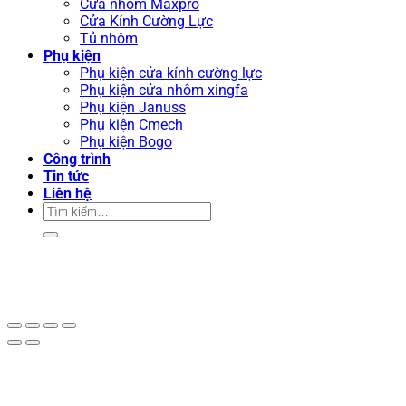
Cửa nhôm Maxpro
Cửa Kính Cường Lực
Tủ nhôm
Phụ kiện
Phụ kiện cửa kính cường lực
Phụ kiện cửa nhôm xingfa
Phụ kiện Januss
Phụ kiện Cmech
Phụ kiện Bogo
Công trình
Tin tức
Liên hệ
Tìm
kiếm: