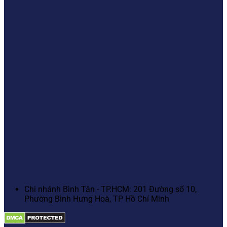
BẢN ĐỒ
Hệ Thống Cửa Hàng
Chi nhánh Bình Tân - TP.HCM: 201 Đường số 10,
Phường Bình Hưng Hoà, TP Hồ Chí Minh