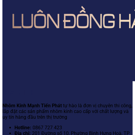
THÔNG TIN LIÊN HỆ
Nhôm Kính Mạnh Tiến Phát
tự hào là đơn vị chuyên thi công,
lắp đặt các sản phẩm nhôm kính cao cấp với chất lượng và
uy tín hàng đầu trên thị trường
Hotline:
0867 727 423
Địa chỉ:
201 Đường số 10, Phường Bình Hưng Hoà, TP