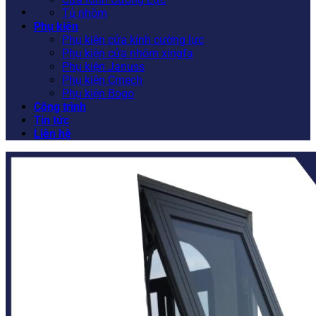
Tủ nhôm
Phụ kiện
Phụ kiện cửa kính cường lực
Phụ kiện cửa nhôm xingfa
Phụ kiện Januss
Phụ kiện Cmech
Phụ kiện Bogo
Công trình
Tin tức
Liên hệ