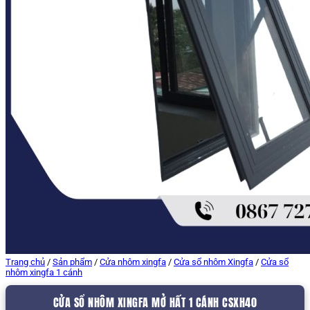
Trang chủ
/
Sản phẩm
/
Cửa nhôm xingfa
/
Cửa sổ nhôm Xingfa
/
Cửa sổ
nhôm xingfa 1 cánh
CỬA SỔ NHÔM XINGFA MỞ HẤT 1 CÁNH CSXH40