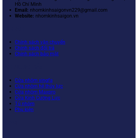
Hồ Chí Minh
Email:
nhomkinhsaigonvn229@gmail.com
Website:
nhomkinhsaigon.vn
CHÍNH SÁCH
Chính sách vận chuyển
Chính sách đổi trả
Chính sách bảo mật
DANH MỤC SẢN PHẨM
Cửa nhôm xingfa
Cửa nhôm hệ thủy lực
Cửa nhôm Maxpro
Cửa Kính Cường Lực
Tủ nhôm
Phụ kiện
FANPAGE