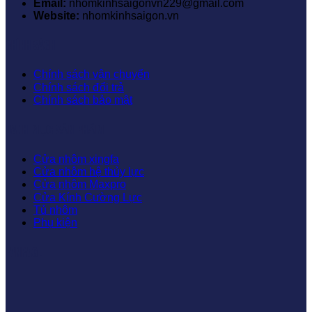
Email:
nhomkinhsaigonvn229@gmail.com
Website:
nhomkinhsaigon.vn
CHÍNH SÁCH
Chính sách vận chuyển
Chính sách đổi trả
Chính sách bảo mật
DANH MỤC SẢN PHẨM
Cửa nhôm xingfa
Cửa nhôm hệ thủy lực
Cửa nhôm Maxpro
Cửa Kính Cường Lực
Tủ nhôm
Phụ kiện
FANPAGE