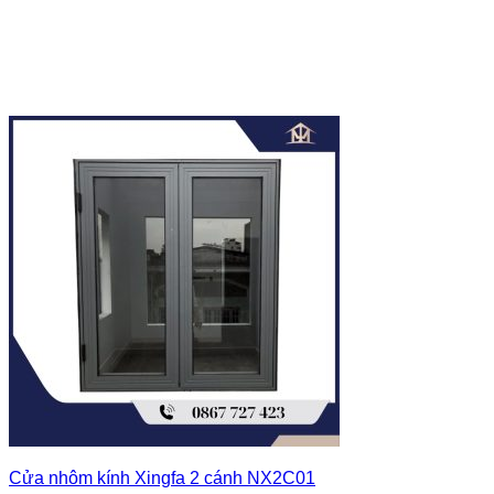
Cửa nhôm kính Xingfa 2 cánh NX2C01