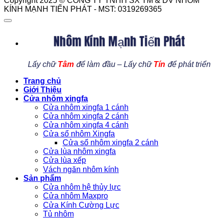
Copyright 2025 © CÔNG TY TNHH SX TM & DV NHÔM
KÍNH MẠNH TIẾN PHÁT - MST: 0319269365
Nhôm Kính Mạnh Tiến Phát
Lấy chữ
Tâm
để làm đầu – Lấy chữ
Tín
để phát triển
Trang chủ
Giới Thiệu
Cửa nhôm xingfa
Cửa nhôm xingfa 1 cánh
Cửa nhôm xingfa 2 cánh
Cửa nhôm xingfa 4 cánh
Cửa sổ nhôm Xingfa
Cửa sổ nhôm xingfa 2 cánh
Cửa lùa nhôm xingfa
Cửa lùa xếp
Vách ngăn nhôm kính
Sản phẩm
Cửa nhôm hệ thủy lực
Cửa nhôm Maxpro
Cửa Kính Cường Lực
Tủ nhôm