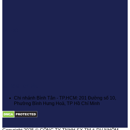
BẢN ĐỒ
Hệ Thống Cửa Hàng
Chi nhánh Bình Tân - TP.HCM: 201 Đường số 10,
Phường Bình Hưng Hoà, TP Hồ Chí Minh