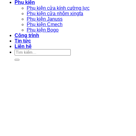
Phụ kiện
Phụ kiện cửa kính cường lực
Phụ kiện cửa nhôm xingfa
Phụ kiện Januss
Phụ kiện Cmech
Phụ kiện Bogo
Công trình
Tin tức
Liên hệ
Tìm
kiếm: