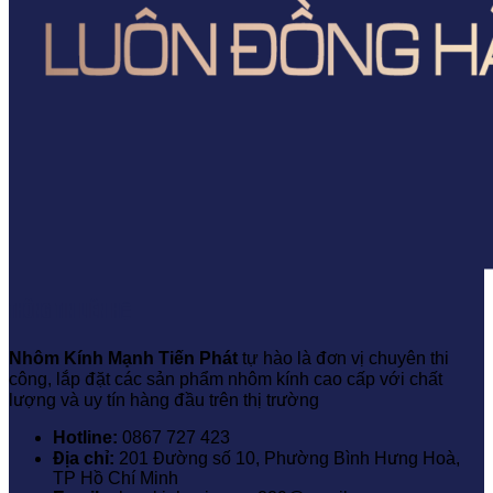
THÔNG TIN LIÊN HỆ
Nhôm Kính Mạnh Tiến Phát
tự hào là đơn vị chuyên thi
công, lắp đặt các sản phẩm nhôm kính cao cấp với chất
lượng và uy tín hàng đầu trên thị trường
Hotline:
0867 727 423
Địa chỉ:
201 Đường số 10, Phường Bình Hưng Hoà,
TP Hồ Chí Minh