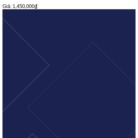
Giá:
1,450,000
₫