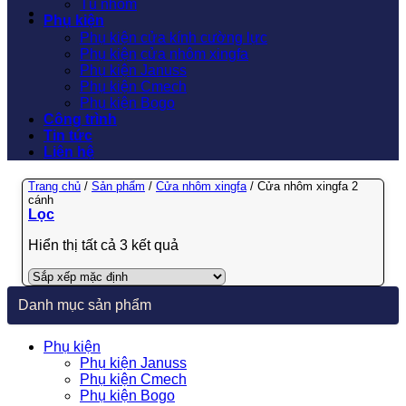
Tủ nhôm
Phụ kiện
Phụ kiện cửa kính cường lực
Phụ kiện cửa nhôm xingfa
Phụ kiện Januss
Phụ kiện Cmech
Phụ kiện Bogo
Công trình
Tin tức
Liên hệ
Trang chủ
/
Sản phẩm
/
Cửa nhôm xingfa
/
Cửa nhôm xingfa 2
cánh
Lọc
Hiển thị tất cả 3 kết quả
Danh mục sản phẩm
Phụ kiện
Phụ kiện Januss
Phụ kiện Cmech
Phụ kiện Bogo