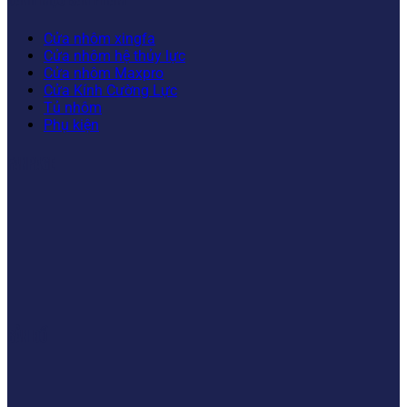
Cửa nhôm xingfa
Cửa nhôm hệ thủy lực
Cửa nhôm Maxpro
Cửa Kính Cường Lực
Tủ nhôm
Phụ kiện
FANPAGE
BẢN ĐỒ