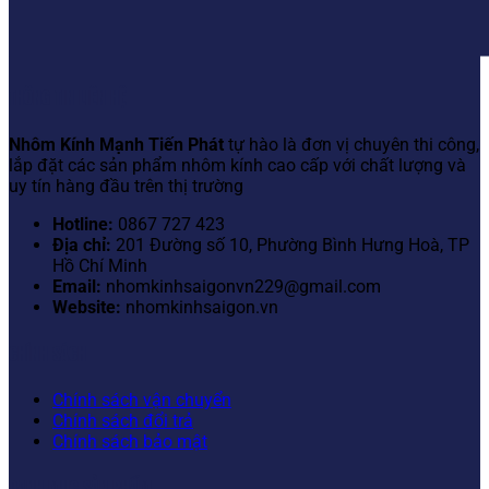
THÔNG TIN LIÊN HỆ
Nhôm Kính Mạnh Tiến Phát
tự hào là đơn vị chuyên thi công,
lắp đặt các sản phẩm nhôm kính cao cấp với chất lượng và
uy tín hàng đầu trên thị trường
Hotline:
0867 727 423
Địa chỉ:
201 Đường số 10, Phường Bình Hưng Hoà, TP
Hồ Chí Minh
Email:
nhomkinhsaigonvn229@gmail.com
Website:
nhomkinhsaigon.vn
CHÍNH SÁCH
Chính sách vận chuyển
Chính sách đổi trả
Chính sách bảo mật
DANH MỤC SẢN PHẨM