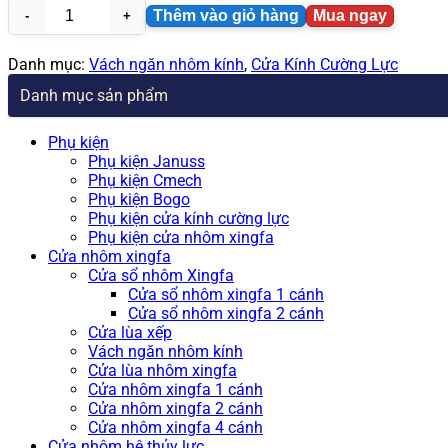
Thêm vào giỏ hàng
Mua ngay
Vách
ngăn
kính
Danh mục:
Vách ngăn nhôm kính
,
Cửa Kính Cường Lực
cường
Danh mục sản phẩm
lực
phòng
làm
Phụ kiện
việc
Phụ kiện Januss
số
Phụ kiện Cmech
lượng
Phụ kiện Bogo
Phụ kiện cửa kính cường lực
Phụ kiện cửa nhôm xingfa
Cửa nhôm xingfa
Cửa sổ nhôm Xingfa
Cửa sổ nhôm xingfa 1 cánh
Cửa sổ nhôm xingfa 2 cánh
Cửa lùa xếp
Vách ngăn nhôm kính
Cửa lùa nhôm xingfa
Cửa nhôm xingfa 1 cánh
Cửa nhôm xingfa 2 cánh
Cửa nhôm xingfa 4 cánh
Cửa nhôm hệ thủy lực