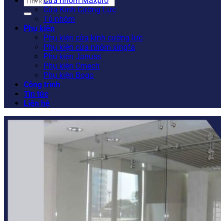
Tìm
Cửa nhôm Maxpro
kiếm:
Cửa Kính Cường Lực
Tủ nhôm
Phụ kiện
Phụ kiện cửa kính cường lực
Phụ kiện cửa nhôm xingfa
Phụ kiện Januss
Phụ kiện Cmech
Phụ kiện Bogo
Công trình
Tin tức
Liên hệ