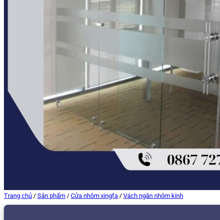
Trang chủ
/
Sản phẩm
/
Cửa nhôm xingfa
/
Vách ngăn nhôm kính