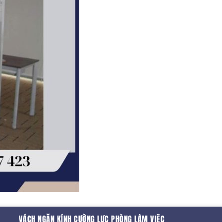
VÁCH NGĂN KÍNH CƯỜNG LỰC PHÒNG LÀM VIỆC