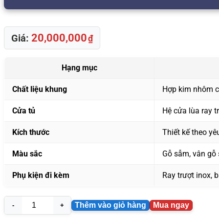
20,000,000
Giá:
₫
Hạng mục
Chất liệu khung
Hợp kim nhôm ca
Cửa tủ
Hệ cửa lùa ray t
Kích thước
Thiết kế theo y
Màu sắc
Gỗ sẫm, vân gỗ 
Phụ kiện đi kèm
Ray trượt inox, 
Thêm vào giỏ hàng
Mua ngay
Tủ
quần