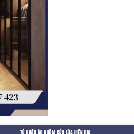
TỦ QUẦN ÁO NHÔM CỬA LÙA HIỆN ĐẠI