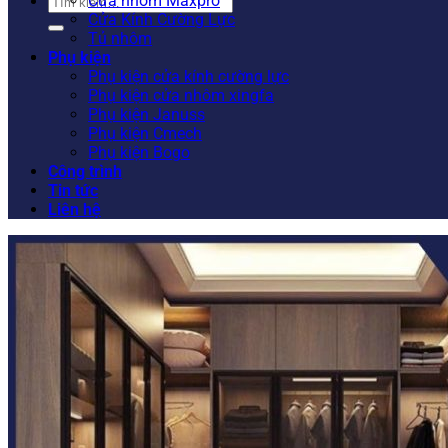
Tìm
Cửa nhôm Maxpro
kiếm:
Cửa Kính Cường Lực
Tủ nhôm
Phụ kiện
Phụ kiện cửa kính cường lực
Phụ kiện cửa nhôm xingfa
Phụ kiện Januss
Phụ kiện Cmech
Phụ kiện Bogo
Công trình
Tin tức
Liên hệ