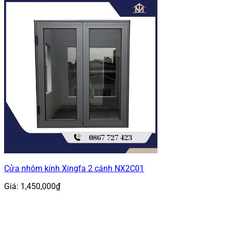
Cửa nhôm kính Xingfa 2 cánh NX2C01
Giá:
1,450,000
₫