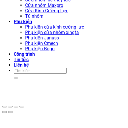
Cửa nhôm Maxpro
Cửa Kính Cường Lực
Tủ nhôm
Phụ kiện
Phụ kiện cửa kính cường lực
Phụ kiện cửa nhôm xingfa
Phụ kiện Januss
Phụ kiện Cmech
Phụ kiện Bogo
Công trình
Tin tức
Liên hệ
Tìm
kiếm: