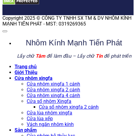
Copyright 2025 © CÔNG TY TNHH SX TM & DV NHÔM KÍNH
MẠNH TIẾN PHÁT - MST: 0319269365
Nhôm Kính Mạnh Tiến Phát
Lấy chữ
Tâm
để làm đầu – Lấy chữ
Tín
để phát triển
Trang chủ
Giới Thiệu
Cửa nhôm xingfa
Cửa nhôm xingfa 1 cánh
Cửa nhôm xingfa 2 cánh
Cửa nhôm xingfa 4 cánh
Cửa sổ nhôm Xingfa
Cửa sổ nhôm xingfa 2 cánh
Cửa lùa nhôm xingfa
Cửa lùa xếp
Vách ngăn nhôm kính
Sản phẩm
Cửa nhôm hệ thủy lực