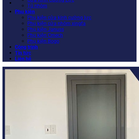
Tủ nhôm
Phụ kiện
Phụ kiện cửa kính cường lực
Phụ kiện cửa nhôm xingfa
Phụ kiện Januss
Phụ kiện Cmech
Phụ kiện Bogo
Công trình
Tin tức
Liên hệ