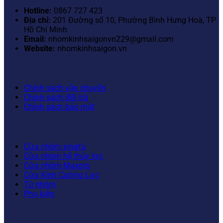
Hotline:
0867 727 423
Địa chỉ:
201 Đường số 10, Phường Bình Hưng Hoà, TP
Hồ Chí Minh
Email:
nhomkinhsaigonvn229@gmail.com
Website:
nhomkinhsaigon.vn
CHÍNH SÁCH
Chính sách vận chuyển
Chính sách đổi trả
Chính sách bảo mật
DANH MỤC SẢN PHẨM
Cửa nhôm xingfa
Cửa nhôm hệ thủy lực
Cửa nhôm Maxpro
Cửa Kính Cường Lực
Tủ nhôm
Phụ kiện
FANPAGE