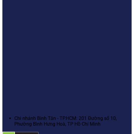
BẢN ĐỒ
Hệ Thống Cửa Hàng
Chi nhánh Bình Tân - TP.HCM: 201 Đường số 10,
Phường Bình Hưng Hoà, TP Hồ Chí Minh