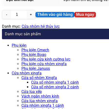
Thêm vào giỏ hàng
Mua ngay
Cửa
nhôm
thủy
Danh mục:
Cửa nhôm hệ thủy lực
lực
Danh mục sản phẩm
owin
số
lượng
Phụ kiện
Phụ kiện Cmech
Phụ kiện Bogo
Phụ kiện cửa kính cường lực
Phụ kiện cửa nhôm xingfa
Phụ kiện Januss
Cửa nhôm xingfa
Cửa sổ nhôm Xingfa
Cửa sổ nhôm xingfa 1 cánh
Cửa sổ nhôm xingfa 2 cánh
Cửa lùa xếp
Vách ngăn nhôm kính
Cửa lùa nhôm xingfa
Cửa nhôm xingfa 1 cánh