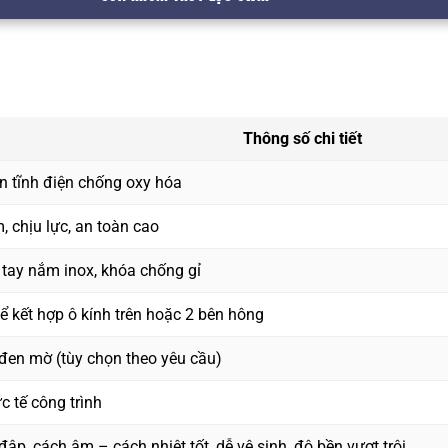
Thông số chi tiết
n tĩnh điện chống oxy hóa
 chịu lực, an toàn cao
 tay nắm inox, khóa chống gỉ
ể kết hợp ô kính trên hoặc 2 bên hông
 đen mờ (tùy chọn theo yêu cầu)
c tế công trình
ập, cách âm – cách nhiệt tốt, dễ vệ sinh, độ bền vượt trội