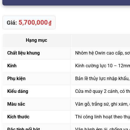
5,700,000
Giá:
₫
Hạng mục
Chất liệu khung
Nhôm hệ Owin cao cấp, sơ
Kính
Kính cường lực 10 – 12mm,
Phụ kiện
Bản lề thủy lực nhập khẩu,
Kiểu dáng
Cửa mở quay 2 cánh, có th
Màu sắc
Vân gỗ, trắng sứ, ghi xám,
Kích thước
Thi công linh hoạt theo thự
Đặc tính nổi bật
Vận hành êm ái, chống va đ