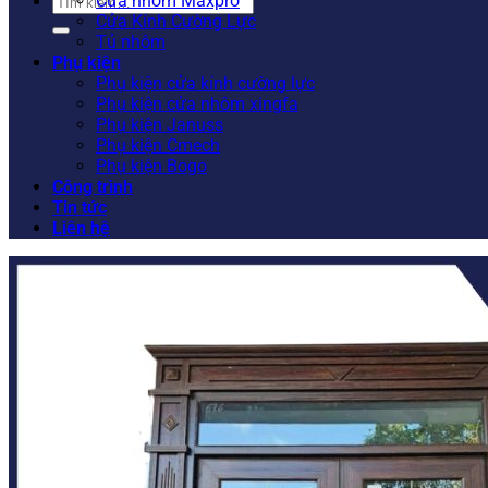
Tìm
Cửa nhôm Maxpro
kiếm:
Cửa Kính Cường Lực
Tủ nhôm
Phụ kiện
Phụ kiện cửa kính cường lực
Phụ kiện cửa nhôm xingfa
Phụ kiện Januss
Phụ kiện Cmech
Phụ kiện Bogo
Công trình
Tin tức
Liên hệ