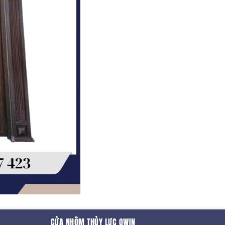
CỬA NHÔM THỦY LỰC OWIN