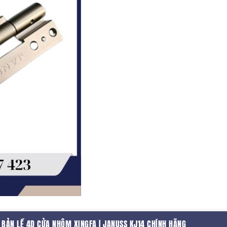
BẢN LỀ 4D CỬA NHÔM XINGFA | JANUSS KJ14 CHÍNH HÃNG