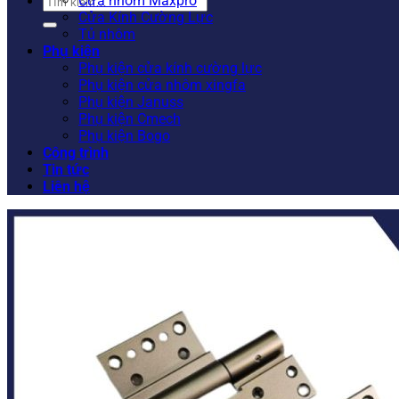
Tìm
Cửa nhôm Maxpro
kiếm:
Cửa Kính Cường Lực
Tủ nhôm
Phụ kiện
Phụ kiện cửa kính cường lực
Phụ kiện cửa nhôm xingfa
Phụ kiện Januss
Phụ kiện Cmech
Phụ kiện Bogo
Công trình
Tin tức
Liên hệ