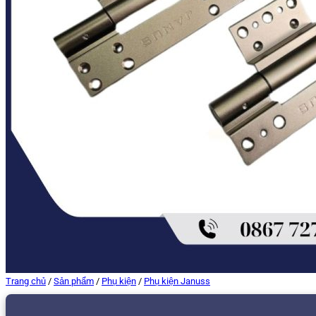
Trang chủ
/
Sản phẩm
/
Phụ kiện
/
Phụ kiện Januss