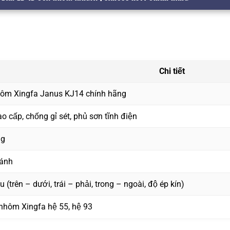
Chi tiết
hôm Xingfa Janus KJ14 chính hãng
 cấp, chống gỉ sét, phủ sơn tĩnh điện
ng
cánh
 (trên – dưới, trái – phải, trong – ngoài, độ ép kín)
nhôm Xingfa hệ 55, hệ 93