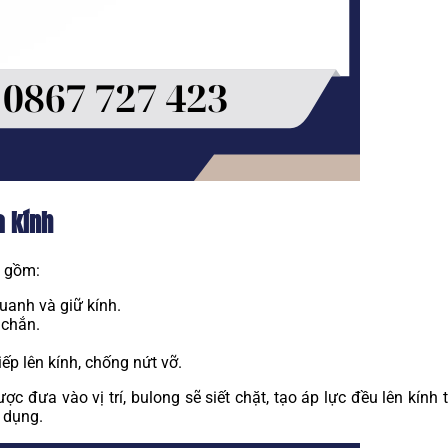
a kính
n gồm:
uanh và giữ kính.
 chắn.
iếp lên kính, chống nứt vỡ.
ợc đưa vào vị trí, bulong sẽ siết chặt, tạo áp lực đều lên kín
 dụng.