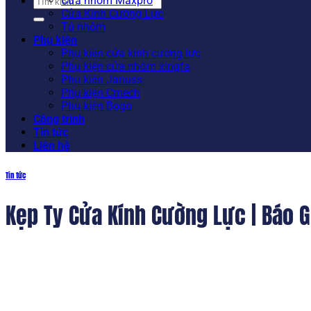
Tìm
Cửa nhôm Maxpro
kiếm:
Cửa Kính Cường Lực
Tủ nhôm
Phụ kiện
Phụ kiện cửa kính cường lực
Phụ kiện cửa nhôm xingfa
Phụ kiện Januss
Phụ kiện Cmech
Phụ kiện Bogo
Công trình
Tin tức
Liên hệ
Tin tức
Kẹp Ty Cửa Kính Cường Lực | Báo G