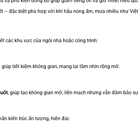
u và phụ kiện đồng bộ giúp giảm tiếng ồn và giữ nhiệt hiệu qu
ốt – đặc biệt phù hợp với khí hậu nóng ẩm, mưa nhiều như Việ
hết các khu vực của ngôi nhà hoặc công trình:
giúp tiết kiệm không gian, mang lại tầm nhìn rộng mở.
suốt
, giúp tạo không gian mở, liền mạch nhưng vẫn đảm bảo sự 
ấn kiến trúc ấn tượng, hiện đại.