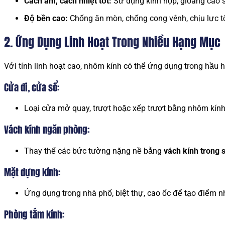
Cách âm, cách nhiệt tốt:
Sử dụng kính hộp, gioăng cao s
Độ bền cao:
Chống ăn mòn, chống cong vênh, chịu lực t
2. Ứng Dụng Linh Hoạt Trong Nhiều Hạng Mục
Với tính linh hoạt cao, nhôm kính có thể ứng dụng trong hầu 
Cửa đi, cửa sổ:
Loại cửa mở quay, trượt hoặc xếp trượt bằng nhôm kính 
Vách kính ngăn phòng:
Thay thế các bức tường nặng nề bằng
vách kính trong 
Mặt dựng kính:
Ứng dụng trong nhà phố, biệt thự, cao ốc để tạo điểm nh
Phòng tắm kính: