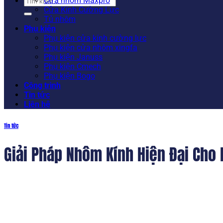
Tìm
Cửa nhôm Maxpro
kiếm:
Cửa Kính Cường Lực
Tủ nhôm
Phụ kiện
Phụ kiện cửa kính cường lực
Phụ kiện cửa nhôm xingfa
Phụ kiện Januss
Phụ kiện Cmech
Phụ kiện Bogo
Công trình
Tin tức
Liên hệ
Tin tức
Giải Pháp Nhôm Kính Hiện Đại Cho 