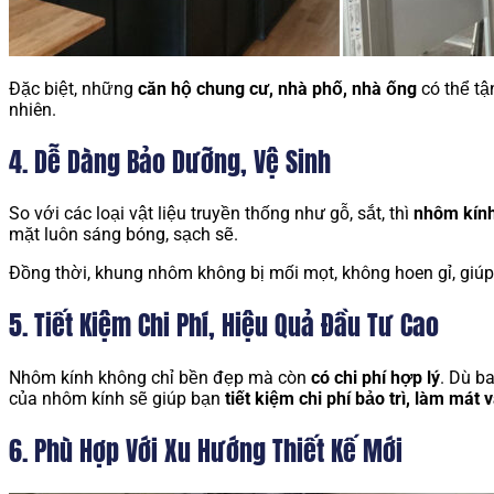
Đặc biệt, những
căn hộ chung cư, nhà phố, nhà ống
có thể tậ
nhiên.
4. Dễ Dàng Bảo Dưỡng, Vệ Sinh
So với các loại vật liệu truyền thống như gỗ, sắt, thì
nhôm kính
mặt luôn sáng bóng, sạch sẽ.
Đồng thời, khung nhôm không bị mối mọt, không hoen gỉ, giúp b
5. Tiết Kiệm Chi Phí, Hiệu Quả Đầu Tư Cao
Nhôm kính không chỉ bền đẹp mà còn
có chi phí hợp lý
. Dù b
của nhôm kính sẽ giúp bạn
tiết kiệm chi phí bảo trì, làm mát 
6. Phù Hợp Với Xu Hướng Thiết Kế Mới