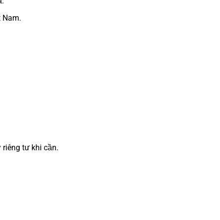
ả.
t Nam.
riêng tư khi cần.